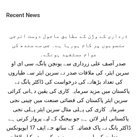
HIRING OF THIRD PARTY VERIFICAITON
ہوئے کہا کہ گرین انرجی پر سندھ حکومت تیزی
FIRM FOR SOLAR HOME SYSTEM (SHS)
سے کام کررہی ہے۔ چیئرمین بلاول بھٹو
Recent News
OFF-GRID
ذرداری کے وژن کے مطابق ماحول دوست انرجی
The Project Management Unit,
منصوبوں پر کام ہورہا ہے۔ جس سے سندھ کی
Solar Home System (SHS) Off-Grid,
عوام مستفید ہونگے۔
صدر آصف علی زرداری سے یونچن یانگ، سی ای او
Energy
سرین ایئر، کی ملاقات صدر نے سرین ایئر سے طیاروں
Department, Government of Sindh
کی تعداد بڑھانے کی درخواست کی ڈاکٹر یانگ نے
invites sealed bids from interested
پاکستان میں مزید سرمایہ کاری کی یقین دہانی کرائی
bidders for Allied
سرین ایئر پاکستان کی فضائی صنعت میں چینی نجی
Services of Third Party Verification
سرمایہ کاری کی پہلی مثال سرین ایئر پہلی نجی
Firm (TPVF) or organization for
پاکستانی ایئر لائن ہے جو بیجنگ کے لیے پرواز کرتی ہے
verification of distribution
ڈاکٹر یانگ نے پاک فضائیہ کے ساتھ جے ایف 17 ایویونکس
/ delivery, Installations and
میں تعاون کے بارے میں بھی صدر کو بریف کیا ملاقات
میں سینیٹر سلیم مانڈوی والا اور پاکستانی و چینی سفیر
Operation of Solar Home System